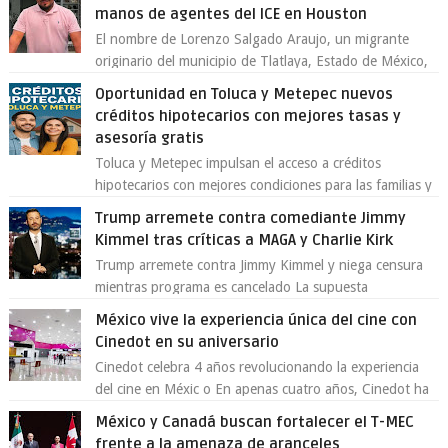
manos de agentes del ICE en Houston
El nombre de Lorenzo Salgado Araujo, un migrante
originario del municipio de Tlatlaya, Estado de México,
se ha convertido en el centro de un...
Oportunidad en Toluca y Metepec nuevos
créditos hipotecarios con mejores tasas y
asesoría gratis
Toluca y Metepec impulsan el acceso a créditos
hipotecarios con mejores condiciones para las familias y
emprendedores Con la creciente neces...
Trump arremete contra comediante Jimmy
Kimmel tras críticas a MAGA y Charlie Kirk
Trump arremete contra Jimmy Kimmel y niega censura
mientras programa es cancelado La supuesta
“cancelación” del programa Jimmy Kimmel Live! ...
México vive la experiencia única del cine con
Cinedot en su aniversario
Cinedot celebra 4 años revolucionando la experiencia
del cine en Méxic o En apenas cuatro años, Cinedot ha
demostrado que es posible reinve...
México y Canadá buscan fortalecer el T-MEC
frente a la amenaza de aranceles