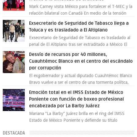
Mark Carney visita México para fortalecer el T-MEC y la
relación bilateral con Canadá En medio de la tensión
comercial provocada por la ofen...
Exsecretario de Seguridad de Tabasco llega a
Toluca y es trasladado a El Altiplano
Exsecretario de Seguridad de Tabasco es trasladado al
penal de El Altiplano tras ser extraditado a México El
exsecretario de Seguridad Públi...
Desvío de recursos por 40 millones,
Cuauhtémoc Blanco en el centro del escándalo
por corrupción
El exgobernador y actual diputado Cuauhtémoc Blanco
Bravo vuelve a ser el centro de una tormenta política,
enfrentando señalamientos por...
Emoción total en el IMSS Estado de México
Poniente con función de boxeo profesional
encabezada por La Barby Juárez
Mariana “La Barby” Juárez brilla en el ring del IMSS
Estado de México Poniente y defiende su título
Supergallo La Unidad Deportiva Cuauhtémo...
DESTACADA