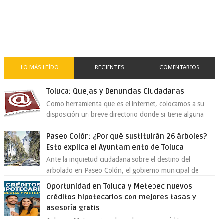
LO MÁS LEÍDO
RECIENTES
COMENTARIOS
Toluca: Quejas y Denuncias Ciudadanas
Como herramienta que es el internet, colocamos a su
disposición un breve directorio donde si tiene alguna
queja o denuncia ciudadana la e...
Paseo Colón: ¿Por qué sustituirán 26 árboles?
Esto explica el Ayuntamiento de Toluca
Ante la inquietud ciudadana sobre el destino del
arbolado en Paseo Colón, el gobierno municipal de
Toluca aclaró que solo 26 ejemplares será...
Oportunidad en Toluca y Metepec nuevos
créditos hipotecarios con mejores tasas y
asesoría gratis