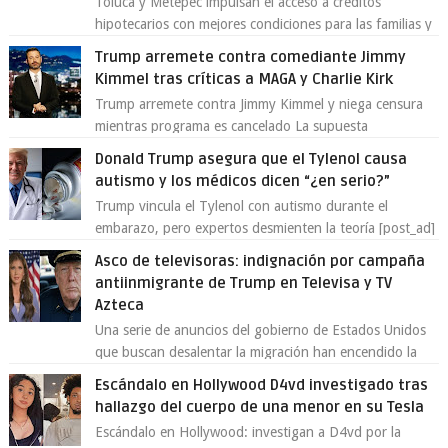
Toluca y Metepec impulsan el acceso a créditos
hipotecarios con mejores condiciones para las familias y
emprendedores Con la creciente neces...
Trump arremete contra comediante Jimmy
Kimmel tras críticas a MAGA y Charlie Kirk
Trump arremete contra Jimmy Kimmel y niega censura
mientras programa es cancelado La supuesta
“cancelación” del programa Jimmy Kimmel Live! ...
Donald Trump asegura que el Tylenol causa
autismo y los médicos dicen “¿en serio?”
Trump vincula el Tylenol con autismo durante el
embarazo, pero expertos desmienten la teoría [post_ad]
En un nuevo episodio de declaraciones...
Asco de televisoras: indignación por campaña
antiinmigrante de Trump en Televisa y TV
Azteca
Una serie de anuncios del gobierno de Estados Unidos
que buscan desalentar la migración han encendido la
polémica en México, luego de ser tr...
Escándalo en Hollywood D4vd investigado tras
hallazgo del cuerpo de una menor en su Tesla
Escándalo en Hollywood: investigan a D4vd por la