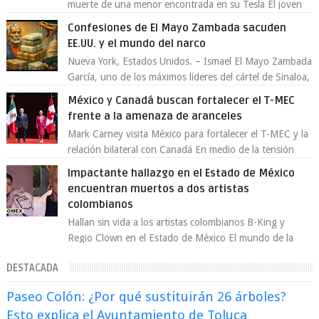
muerte de una menor encontrada en su Tesla El joven
artista David Anthony Burke, mejor cono...
Confesiones de El Mayo Zambada sacuden
EE.UU. y el mundo del narco
Nueva York, Estados Unidos. – Ismael El Mayo Zambada
García, uno de los máximos líderes del cártel de Sinaloa,
se declaró culpable este lun...
México y Canadá buscan fortalecer el T-MEC
frente a la amenaza de aranceles
Mark Carney visita México para fortalecer el T-MEC y la
relación bilateral con Canadá En medio de la tensión
comercial provocada por la ofen...
Impactante hallazgo en el Estado de México
encuentran muertos a dos artistas
colombianos
Hallan sin vida a los artistas colombianos B-King y
Regio Clown en el Estado de México El mundo de la
música urbana y la escena artística en...
DESTACADA
Paseo Colón: ¿Por qué sustituirán 26 árboles?
Esto explica el Ayuntamiento de Toluca