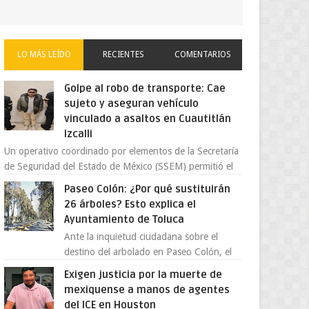
LO MÁS LEÍDO
RECIENTES
COMENTARIOS
Golpe al robo de transporte: Cae
sujeto y aseguran vehículo
vinculado a asaltos en Cuautitlán
Izcalli
Un operativo coordinado por elementos de la Secretaría
de Seguridad del Estado de México (SSEM) permitió el
aseguramiento de un vehículo vin...
Paseo Colón: ¿Por qué sustituirán
26 árboles? Esto explica el
Ayuntamiento de Toluca
Ante la inquietud ciudadana sobre el
destino del arbolado en Paseo Colón, el
gobierno municipal de Toluca aclaró que
Exigen justicia por la muerte de
solo 26 ejemplares será...
mexiquense a manos de agentes
del ICE en Houston