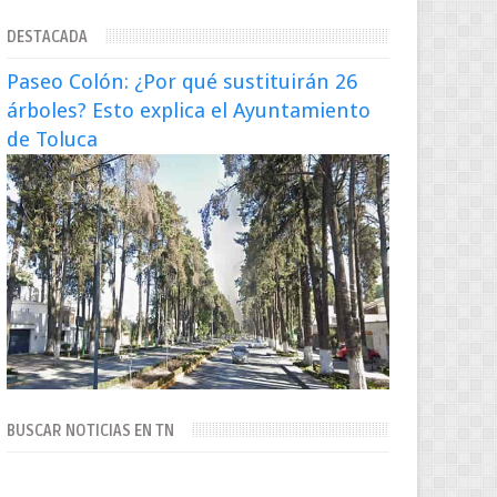
extraditado a México El exsecretario de
DESTACADA
Seguridad Públi...
Paseo Colón: ¿Por qué sustituirán 26
árboles? Esto explica el Ayuntamiento
de Toluca
BUSCAR NOTICIAS EN TN