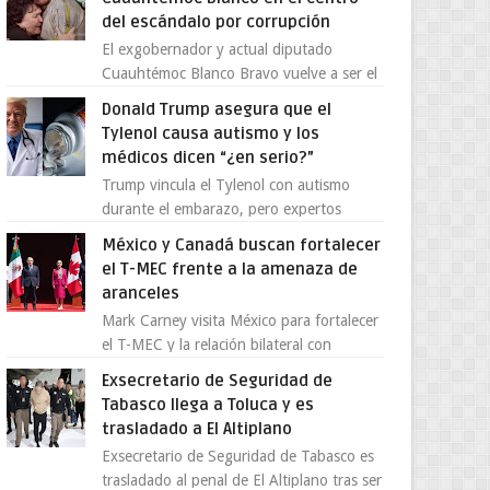
del escándalo por corrupción
El exgobernador y actual diputado
Cuauhtémoc Blanco Bravo vuelve a ser el
centro de una tormenta política,
Donald Trump asegura que el
enfrentando señalamientos por...
Tylenol causa autismo y los
médicos dicen “¿en serio?”
Trump vincula el Tylenol con autismo
durante el embarazo, pero expertos
desmienten la teoría [post_ad] En un
México y Canadá buscan fortalecer
nuevo episodio de declaraciones...
el T-MEC frente a la amenaza de
aranceles
Mark Carney visita México para fortalecer
el T-MEC y la relación bilateral con
Canadá En medio de la tensión comercial
Exsecretario de Seguridad de
provocada por la ofen...
Tabasco llega a Toluca y es
trasladado a El Altiplano
Exsecretario de Seguridad de Tabasco es
trasladado al penal de El Altiplano tras ser