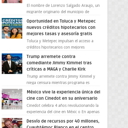
El nombre de Lorenzo Salgado Araujo, un
migrante originario del municipio de
Tlatlaya, Estado de México, se ha
Oportunidad en Toluca y Metepec
convertido en el centro de un...
nuevos créditos hipotecarios con
mejores tasas y asesoría gratis
Toluca y Metepec impulsan el acceso a
créditos hipotecarios con mejores
condiciones para las familias y
Trump arremete contra
emprendedores Con la creciente neces...
comediante Jimmy Kimmel tras
críticas a MAGA y Charlie Kirk
Trump arremete contra Jimmy Kimmel y
niega censura mientras programa es
cancelado La supuesta “cancelación” del
México vive la experiencia única del
programa Jimmy Kimmel Live! ...
cine con Cinedot en su aniversario
Cinedot celebra 4 años revolucionando la
experiencia del cine en Méxic o En apenas
cuatro años, Cinedot ha demostrado que
Desvío de recursos por 40 millones,
es posible reinve...
Cuauhtémoc Blanco en el centro