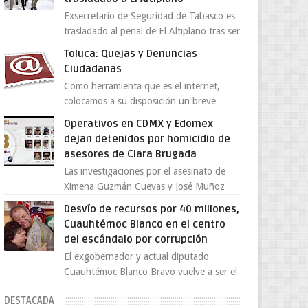
Exsecretario de Seguridad de Tabasco es
trasladado al penal de El Altiplano tras ser
extraditado a México El exsecretario de
Toluca: Quejas y Denuncias
Seguridad Públi...
Ciudadanas
Como herramienta que es el internet,
colocamos a su disposición un breve
directorio donde si tiene alguna queja o
Operativos en CDMX y Edomex
denuncia ciudadana la e...
dejan detenidos por homicidio de
asesores de Clara Brugada
Las investigaciones por el asesinato de
Ximena Guzmán Cuevas y José Muñoz
Vega, secretaria particular y coordinador
Desvío de recursos por 40 millones,
de asesores de la jefa d...
Cuauhtémoc Blanco en el centro
del escándalo por corrupción
El exgobernador y actual diputado
Cuauhtémoc Blanco Bravo vuelve a ser el
centro de una tormenta política,
DESTACADA
enfrentando señalamientos por...