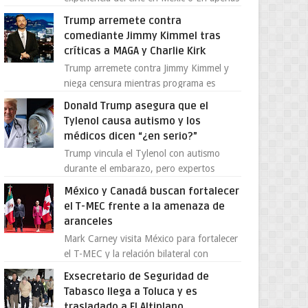
cuatro años, Cinedot ha demostrado que
Trump arremete contra
es posible reinve...
comediante Jimmy Kimmel tras
críticas a MAGA y Charlie Kirk
Trump arremete contra Jimmy Kimmel y
niega censura mientras programa es
cancelado La supuesta “cancelación” del
Donald Trump asegura que el
programa Jimmy Kimmel Live! ...
Tylenol causa autismo y los
médicos dicen “¿en serio?”
Trump vincula el Tylenol con autismo
durante el embarazo, pero expertos
desmienten la teoría [post_ad] En un
México y Canadá buscan fortalecer
nuevo episodio de declaraciones...
el T-MEC frente a la amenaza de
aranceles
Mark Carney visita México para fortalecer
el T-MEC y la relación bilateral con
Canadá En medio de la tensión comercial
Exsecretario de Seguridad de
provocada por la ofen...
Tabasco llega a Toluca y es
trasladado a El Altiplano