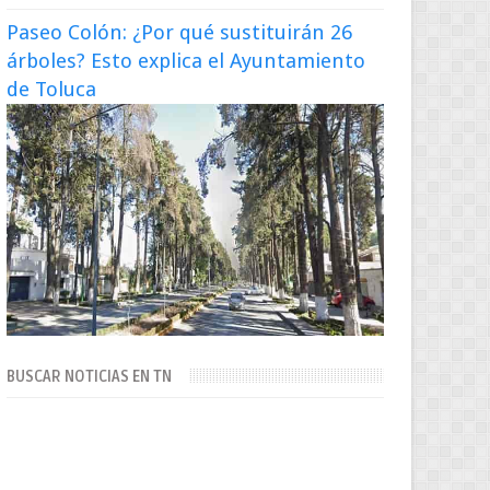
Paseo Colón: ¿Por qué sustituirán 26
árboles? Esto explica el Ayuntamiento
de Toluca
BUSCAR NOTICIAS EN TN