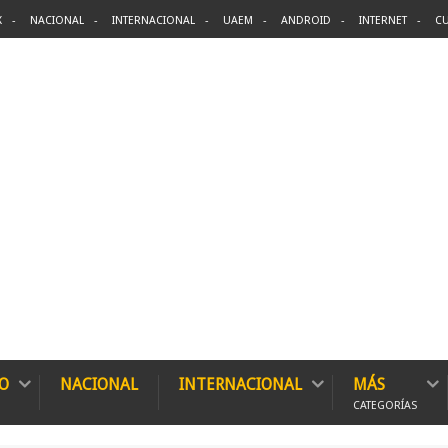
X
NACIONAL
INTERNACIONAL
UAEM
ANDROID
INTERNET
CU
O
NACIONAL
INTERNACIONAL
MÁS
CATEGORÍAS