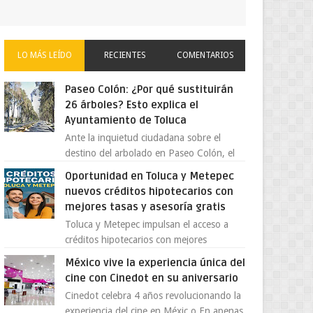
LO MÁS LEÍDO
RECIENTES
COMENTARIOS
Paseo Colón: ¿Por qué sustituirán
26 árboles? Esto explica el
Ayuntamiento de Toluca
Ante la inquietud ciudadana sobre el
destino del arbolado en Paseo Colón, el
gobierno municipal de Toluca aclaró que
Oportunidad en Toluca y Metepec
solo 26 ejemplares será...
nuevos créditos hipotecarios con
mejores tasas y asesoría gratis
Toluca y Metepec impulsan el acceso a
créditos hipotecarios con mejores
condiciones para las familias y
México vive la experiencia única del
emprendedores Con la creciente neces...
cine con Cinedot en su aniversario
Cinedot celebra 4 años revolucionando la
experiencia del cine en Méxic o En apenas