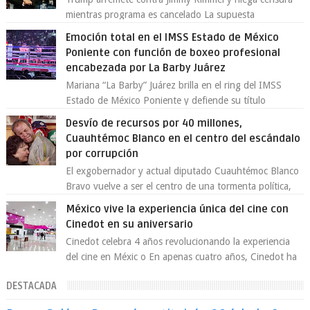
mientras programa es cancelado La supuesta
“cancelación” del programa Jimmy Kimmel Live! ...
Emoción total en el IMSS Estado de México
Poniente con función de boxeo profesional
encabezada por La Barby Juárez
Mariana “La Barby” Juárez brilla en el ring del IMSS
Estado de México Poniente y defiende su título
Supergallo La Unidad Deportiva Cuauhtémo...
Desvío de recursos por 40 millones,
Cuauhtémoc Blanco en el centro del escándalo
por corrupción
El exgobernador y actual diputado Cuauhtémoc Blanco
Bravo vuelve a ser el centro de una tormenta política,
enfrentando señalamientos por...
México vive la experiencia única del cine con
Cinedot en su aniversario
Cinedot celebra 4 años revolucionando la experiencia
del cine en Méxic o En apenas cuatro años, Cinedot ha
demostrado que es posible reinve...
DESTACADA