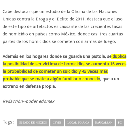
Cabe destacar que un estudio de la Oficina de las Naciones
Unidas contra la Droga y el Delito de 2011, destaca que el uso
de este tipo de artefactos es causante de las crecientes tasas
de homicidio en países como México, donde casi tres cuartas
partes de los homicidios se cometen con armas de fuego.
Además en los hogares donde se guarda una pistola, se
duplica
la posibilidad de ser víctima de homicidio, se aumenta 16 veces
la probabilidad de cometer un suicidio y 43 veces más
probable que se mate a algún familiar o conocido
, que a un
extraño en defensa propia.
Redacción--poder edomex
Tags :
ESTADO DE MÉXICO
LEYES
LOCAL TOLUCA
NAUCALPAN
PC