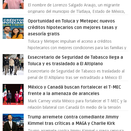
El nombre de Lorenzo Salgado Araujo, un migrante
originario del municipio de Tlatlaya, Estado de México,
se ha convertido en el centro de un...
Oportunidad en Toluca y Metepec nuevos
créditos hipotecarios con mejores tasas y
asesoría gratis
Toluca y Metepec impulsan el acceso a créditos
hipotecarios con mejores condiciones para las familias y
emprendedores Con la creciente neces...
Exsecretario de Seguridad de Tabasco llega a
Toluca y es trasladado a El Altiplano
Exsecretario de Seguridad de Tabasco es trasladado al
penal de El Altiplano tras ser extraditado a México El
exsecretario de Seguridad Públi...
México y Canadá buscan fortalecer el T-MEC
frente a la amenaza de aranceles
Mark Carney visita México para fortalecer el T-MEC y la
relación bilateral con Canadá En medio de la tensión
comercial provocada por la ofen...
Trump arremete contra comediante Jimmy
Kimmel tras críticas a MAGA y Charlie Kirk
Trump arremete contra Jimmy Kimmel y niega censura