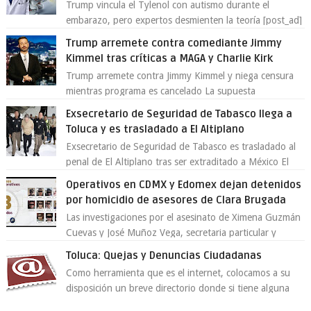
Trump vincula el Tylenol con autismo durante el
embarazo, pero expertos desmienten la teoría [post_ad]
En un nuevo episodio de declaraciones...
Trump arremete contra comediante Jimmy
Kimmel tras críticas a MAGA y Charlie Kirk
Trump arremete contra Jimmy Kimmel y niega censura
mientras programa es cancelado La supuesta
“cancelación” del programa Jimmy Kimmel Live! ...
Exsecretario de Seguridad de Tabasco llega a
Toluca y es trasladado a El Altiplano
Exsecretario de Seguridad de Tabasco es trasladado al
penal de El Altiplano tras ser extraditado a México El
exsecretario de Seguridad Públi...
Operativos en CDMX y Edomex dejan detenidos
por homicidio de asesores de Clara Brugada
Las investigaciones por el asesinato de Ximena Guzmán
Cuevas y José Muñoz Vega, secretaria particular y
coordinador de asesores de la jefa d...
Toluca: Quejas y Denuncias Ciudadanas
Como herramienta que es el internet, colocamos a su
disposición un breve directorio donde si tiene alguna
queja o denuncia ciudadana la e...