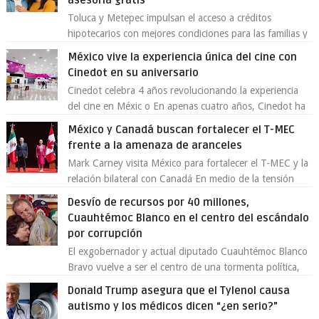
asesoría gratis
Toluca y Metepec impulsan el acceso a créditos
hipotecarios con mejores condiciones para las familias y
emprendedores Con la creciente neces...
México vive la experiencia única del cine con
Cinedot en su aniversario
Cinedot celebra 4 años revolucionando la experiencia
del cine en Méxic o En apenas cuatro años, Cinedot ha
demostrado que es posible reinve...
México y Canadá buscan fortalecer el T-MEC
frente a la amenaza de aranceles
Mark Carney visita México para fortalecer el T-MEC y la
relación bilateral con Canadá En medio de la tensión
comercial provocada por la ofen...
Desvío de recursos por 40 millones,
Cuauhtémoc Blanco en el centro del escándalo
por corrupción
El exgobernador y actual diputado Cuauhtémoc Blanco
Bravo vuelve a ser el centro de una tormenta política,
enfrentando señalamientos por...
Donald Trump asegura que el Tylenol causa
autismo y los médicos dicen “¿en serio?”