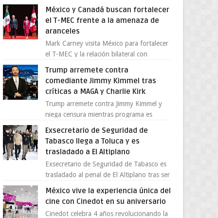
centro de una tormenta política,
México y Canadá buscan fortalecer
enfrentando señalamientos por...
el T-MEC frente a la amenaza de
aranceles
Mark Carney visita México para fortalecer
el T-MEC y la relación bilateral con
Canadá En medio de la tensión comercial
Trump arremete contra
provocada por la ofen...
comediante Jimmy Kimmel tras
críticas a MAGA y Charlie Kirk
Trump arremete contra Jimmy Kimmel y
niega censura mientras programa es
cancelado La supuesta “cancelación” del
Exsecretario de Seguridad de
programa Jimmy Kimmel Live! ...
Tabasco llega a Toluca y es
trasladado a El Altiplano
Exsecretario de Seguridad de Tabasco es
trasladado al penal de El Altiplano tras ser
extraditado a México El exsecretario de
México vive la experiencia única del
Seguridad Públi...
cine con Cinedot en su aniversario
Cinedot celebra 4 años revolucionando la