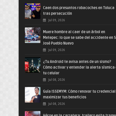
Caen dos presuntos robacoches en Toluca
tras persecución
Jul 09, 2026
Muere hombre al caer de un árbol en
Metepec: lo que se sabe del accidente en 
José Pueblo Nuevo
Jul 09, 2026
¿Tu Android te avisa antes de un sismo?
Cómo activar y entender la alerta sísmica
tu celular
Jul 08, 2026
Guía ISSEMYM: Cómo renovar tu credencial
maximizar tus beneficios
Jul 08, 2026
Héroe en la carretera: trailero evita trage