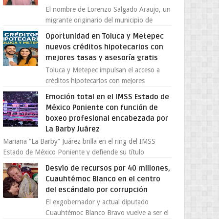
El nombre de Lorenzo Salgado Araujo, un
migrante originario del municipio de
Tlatlaya, Estado de México, se ha
Oportunidad en Toluca y Metepec
convertido en el centro de un...
nuevos créditos hipotecarios con
mejores tasas y asesoría gratis
Toluca y Metepec impulsan el acceso a
créditos hipotecarios con mejores
condiciones para las familias y
Emoción total en el IMSS Estado de
emprendedores Con la creciente neces...
México Poniente con función de
boxeo profesional encabezada por
La Barby Juárez
Mariana “La Barby” Juárez brilla en el ring del IMSS
Estado de México Poniente y defiende su título
Supergallo La Unidad Deportiva Cuauhtémo...
Desvío de recursos por 40 millones,
Cuauhtémoc Blanco en el centro
del escándalo por corrupción
El exgobernador y actual diputado
Cuauhtémoc Blanco Bravo vuelve a ser el