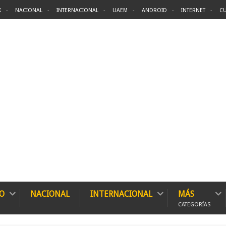
X
NACIONAL
INTERNACIONAL
UAEM
ANDROID
INTERNET
CU
O
NACIONAL
INTERNACIONAL
MÁS
CATEGORÍAS