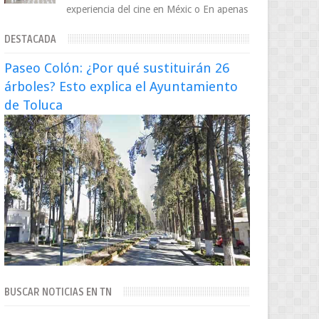
experiencia del cine en Méxic o En apenas
cuatro años, Cinedot ha demostrado que
DESTACADA
es posible reinve...
Paseo Colón: ¿Por qué sustituirán 26
árboles? Esto explica el Ayuntamiento
de Toluca
BUSCAR NOTICIAS EN TN