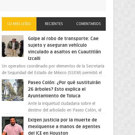
LO MÁS LEÍDO
RECIENTES
COMENTARIOS
Golpe al robo de transporte: Cae
sujeto y aseguran vehículo
vinculado a asaltos en Cuautitlán
Izcalli
Un operativo coordinado por elementos de la Secretaría
de Seguridad del Estado de México (SSEM) permitió el
aseguramiento de un vehículo vin...
Paseo Colón: ¿Por qué sustituirán
26 árboles? Esto explica el
Ayuntamiento de Toluca
Ante la inquietud ciudadana sobre el
destino del arbolado en Paseo Colón, el
gobierno municipal de Toluca aclaró que
Exigen justicia por la muerte de
solo 26 ejemplares será...
mexiquense a manos de agentes
del ICE en Houston