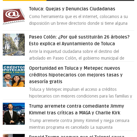
Toluca: Quejas y Denuncias Ciudadanas
Como herramienta que es el internet, colocamos a su
disposición un breve directorio donde si tiene alguna
queja o denuncia ciudadana la e...
Paseo Colón: ¿Por qué sustituirán 26 árboles?
Esto explica el Ayuntamiento de Toluca
Ante la inquietud ciudadana sobre el destino del
arbolado en Paseo Colón, el gobierno municipal de
Toluca aclaró que solo 26 ejemplares será...
Oportunidad en Toluca y Metepec nuevos
créditos hipotecarios con mejores tasas y
asesoría gratis
Toluca y Metepec impulsan el acceso a créditos
hipotecarios con mejores condiciones para las familias y
emprendedores Con la creciente neces...
Trump arremete contra comediante Jimmy
Kimmel tras críticas a MAGA y Charlie Kirk
Trump arremete contra Jimmy Kimmel y niega censura
mientras programa es cancelado La supuesta
“cancelación” del programa Jimmy Kimmel Live! ...