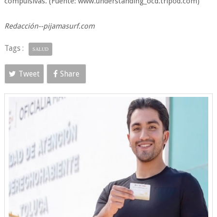
compulsivas. (Fuente: www.understanding_ocd.tripod.com)
Redacción--pijamasurf.com
Tags :
SALUD
Tweet
Share