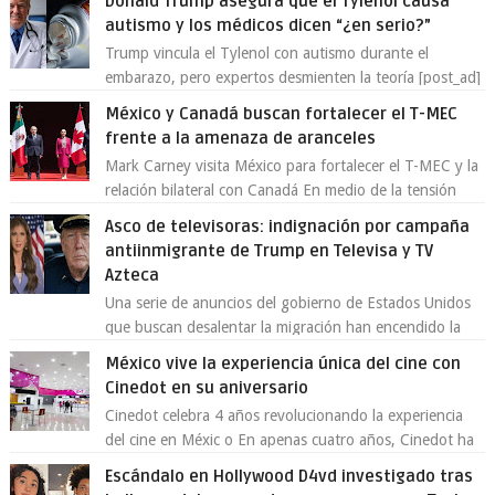
Donald Trump asegura que el Tylenol causa
autismo y los médicos dicen “¿en serio?”
Trump vincula el Tylenol con autismo durante el
embarazo, pero expertos desmienten la teoría [post_ad]
En un nuevo episodio de declaraciones...
México y Canadá buscan fortalecer el T-MEC
frente a la amenaza de aranceles
Mark Carney visita México para fortalecer el T-MEC y la
relación bilateral con Canadá En medio de la tensión
comercial provocada por la ofen...
Asco de televisoras: indignación por campaña
antiinmigrante de Trump en Televisa y TV
Azteca
Una serie de anuncios del gobierno de Estados Unidos
que buscan desalentar la migración han encendido la
polémica en México, luego de ser tr...
México vive la experiencia única del cine con
Cinedot en su aniversario
Cinedot celebra 4 años revolucionando la experiencia
del cine en Méxic o En apenas cuatro años, Cinedot ha
demostrado que es posible reinve...
Escándalo en Hollywood D4vd investigado tras