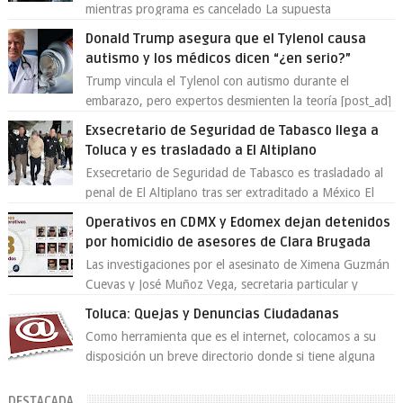
mientras programa es cancelado La supuesta
“cancelación” del programa Jimmy Kimmel Live! ...
Donald Trump asegura que el Tylenol causa
autismo y los médicos dicen “¿en serio?”
Trump vincula el Tylenol con autismo durante el
embarazo, pero expertos desmienten la teoría [post_ad]
En un nuevo episodio de declaraciones...
Exsecretario de Seguridad de Tabasco llega a
Toluca y es trasladado a El Altiplano
Exsecretario de Seguridad de Tabasco es trasladado al
penal de El Altiplano tras ser extraditado a México El
exsecretario de Seguridad Públi...
Operativos en CDMX y Edomex dejan detenidos
por homicidio de asesores de Clara Brugada
Las investigaciones por el asesinato de Ximena Guzmán
Cuevas y José Muñoz Vega, secretaria particular y
coordinador de asesores de la jefa d...
Toluca: Quejas y Denuncias Ciudadanas
Como herramienta que es el internet, colocamos a su
disposición un breve directorio donde si tiene alguna
queja o denuncia ciudadana la e...
DESTACADA