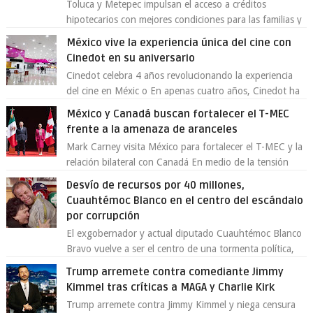
Toluca y Metepec impulsan el acceso a créditos
hipotecarios con mejores condiciones para las familias y
emprendedores Con la creciente neces...
México vive la experiencia única del cine con
Cinedot en su aniversario
Cinedot celebra 4 años revolucionando la experiencia
del cine en Méxic o En apenas cuatro años, Cinedot ha
demostrado que es posible reinve...
México y Canadá buscan fortalecer el T-MEC
frente a la amenaza de aranceles
Mark Carney visita México para fortalecer el T-MEC y la
relación bilateral con Canadá En medio de la tensión
comercial provocada por la ofen...
Desvío de recursos por 40 millones,
Cuauhtémoc Blanco en el centro del escándalo
por corrupción
El exgobernador y actual diputado Cuauhtémoc Blanco
Bravo vuelve a ser el centro de una tormenta política,
enfrentando señalamientos por...
Trump arremete contra comediante Jimmy
Kimmel tras críticas a MAGA y Charlie Kirk
Trump arremete contra Jimmy Kimmel y niega censura