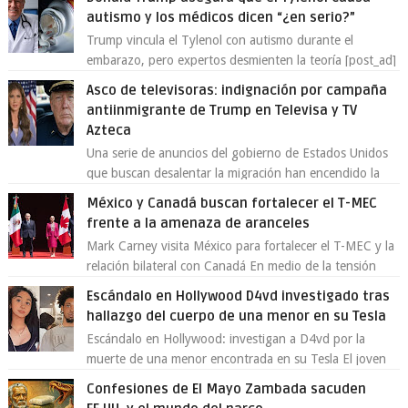
autismo y los médicos dicen “¿en serio?”
Trump vincula el Tylenol con autismo durante el
embarazo, pero expertos desmienten la teoría [post_ad]
En un nuevo episodio de declaraciones...
Asco de televisoras: indignación por campaña
antiinmigrante de Trump en Televisa y TV
Azteca
Una serie de anuncios del gobierno de Estados Unidos
que buscan desalentar la migración han encendido la
polémica en México, luego de ser tr...
México y Canadá buscan fortalecer el T-MEC
frente a la amenaza de aranceles
Mark Carney visita México para fortalecer el T-MEC y la
relación bilateral con Canadá En medio de la tensión
comercial provocada por la ofen...
Escándalo en Hollywood D4vd investigado tras
hallazgo del cuerpo de una menor en su Tesla
Escándalo en Hollywood: investigan a D4vd por la
muerte de una menor encontrada en su Tesla El joven
artista David Anthony Burke, mejor cono...
Confesiones de El Mayo Zambada sacuden