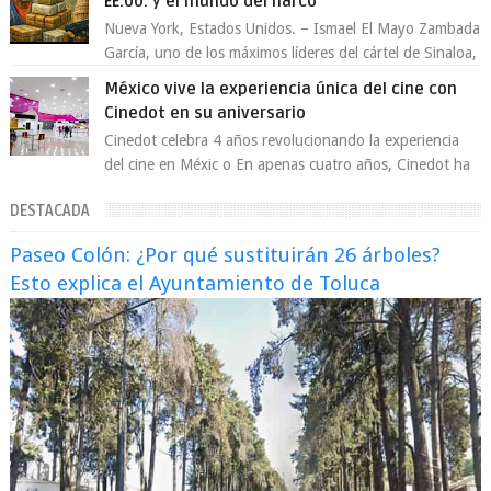
EE.UU. y el mundo del narco
Nueva York, Estados Unidos. – Ismael El Mayo Zambada
García, uno de los máximos líderes del cártel de Sinaloa,
se declaró culpable este lun...
México vive la experiencia única del cine con
Cinedot en su aniversario
Cinedot celebra 4 años revolucionando la experiencia
del cine en Méxic o En apenas cuatro años, Cinedot ha
demostrado que es posible reinve...
DESTACADA
Paseo Colón: ¿Por qué sustituirán 26 árboles?
Esto explica el Ayuntamiento de Toluca