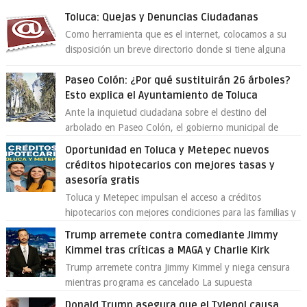
Toluca: Quejas y Denuncias Ciudadanas
Como herramienta que es el internet, colocamos a su
disposición un breve directorio donde si tiene alguna
queja o denuncia ciudadana la e...
Paseo Colón: ¿Por qué sustituirán 26 árboles?
Esto explica el Ayuntamiento de Toluca
Ante la inquietud ciudadana sobre el destino del
arbolado en Paseo Colón, el gobierno municipal de
Toluca aclaró que solo 26 ejemplares será...
Oportunidad en Toluca y Metepec nuevos
créditos hipotecarios con mejores tasas y
asesoría gratis
Toluca y Metepec impulsan el acceso a créditos
hipotecarios con mejores condiciones para las familias y
emprendedores Con la creciente neces...
Trump arremete contra comediante Jimmy
Kimmel tras críticas a MAGA y Charlie Kirk
Trump arremete contra Jimmy Kimmel y niega censura
mientras programa es cancelado La supuesta
“cancelación” del programa Jimmy Kimmel Live! ...
Donald Trump asegura que el Tylenol causa