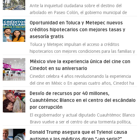
Ante la inquietud ciudadana sobre el destino del
arbolado en Paseo Colón, el gobierno municipal de
Toluca aclaró que solo 26 ejemplares será...
Oportunidad en Toluca y Metepec nuevos
créditos hipotecarios con mejores tasas y
asesoría gratis
Toluca y Metepec impulsan el acceso a créditos
hipotecarios con mejores condiciones para las familias y
emprendedores Con la creciente neces...
México vive la experiencia única del cine con
Cinedot en su aniversario
Cinedot celebra 4 años revolucionando la experiencia
del cine en Méxic o En apenas cuatro años, Cinedot ha
demostrado que es posible reinve...
Desvío de recursos por 40 millones,
Cuauhtémoc Blanco en el centro del escándalo
por corrupción
El exgobernador y actual diputado Cuauhtémoc Blanco
Bravo vuelve a ser el centro de una tormenta política,
enfrentando señalamientos por...
Donald Trump asegura que el Tylenol causa
autismo y los médicos dicen “¿en serio?”