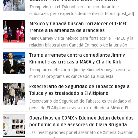
Trump vincula el Tylenol con autismo durante el
embarazo, pero expertos desmienten la teoría [post_ad]
En un nuevo episodio de declaraciones...
México y Canadá buscan fortalecer el T-MEC
frente a la amenaza de aranceles
Mark Carney visita México para fortalecer el T-MEC y la
relación bilateral con Canadá En medio de la tensión
comercial provocada por la ofen...
Trump arremete contra comediante Jimmy
Kimmel tras críticas a MAGA y Charlie Kirk
Trump arremete contra Jimmy Kimmel y niega censura
mientras programa es cancelado La supuesta
“cancelación” del programa Jimmy Kimmel Live! ...
Exsecretario de Seguridad de Tabasco llega a
Toluca y es trasladado a El Altiplano
Exsecretario de Seguridad de Tabasco es trasladado al
penal de El Altiplano tras ser extraditado a México El
exsecretario de Seguridad Públi...
Operativos en CDMX y Edomex dejan detenidos
por homicidio de asesores de Clara Brugada
Las investigaciones por el asesinato de Ximena Guzmán