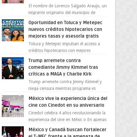
El nombre de Lorenzo Salgado Araujo, un
migrante originario del municipio de
Tlatlaya, Estado de México, se ha
Oportunidad en Toluca y Metepec
convertido en el centro de un...
nuevos créditos hipotecarios con
mejores tasas y asesoría gratis
Toluca y Metepec impulsan el acceso a
créditos hipotecarios con mejores
condiciones para las familias y
Trump arremete contra
emprendedores Con la creciente neces...
comediante Jimmy Kimmel tras
críticas a MAGA y Charlie Kirk
Trump arremete contra Jimmy Kimmel y
niega censura mientras programa es
cancelado La supuesta “cancelación” del
México vive la experiencia única del
programa Jimmy Kimmel Live! ...
cine con Cinedot en su aniversario
Cinedot celebra 4 años revolucionando la
experiencia del cine en Méxic o En apenas
cuatro años, Cinedot ha demostrado que
México y Canadá buscan fortalecer
es posible reinve...
el T-MEC frente a la amenaza de