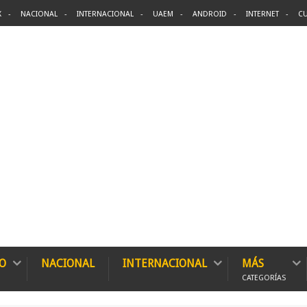
X
NACIONAL
INTERNACIONAL
UAEM
ANDROID
INTERNET
CU
O
NACIONAL
INTERNACIONAL
MÁS
CATEGORÍAS