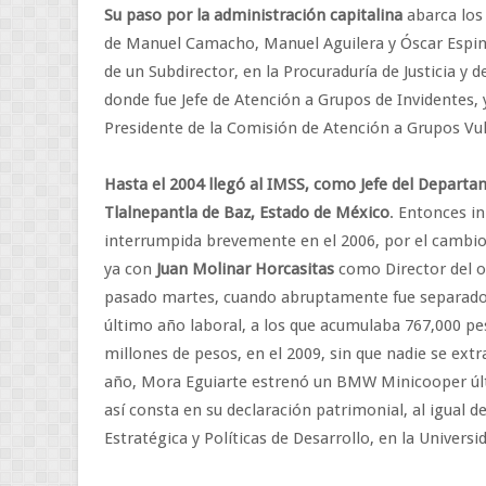
Su paso por la administración capitalina
abarca los
de Manuel Camacho, Manuel Aguilera y Óscar Espinos
de un Subdirector, en la Procuraduría de Justicia 
donde fue Jefe de Atención a Grupos de Invidentes, y
Presidente de la Comisión de Atención a Grupos Vu
Hasta el 2004 llegó al IMSS, como Jefe del Departa
Tlalnepantla de Baz, Estado de México
. Entonces in
interrumpida brevemente en el 2006, por el cambio
ya con
Juan Molinar Horcasitas
como Director del o
pasado martes, cuando abruptamente fue separado
último año laboral, a los que acumulaba 767,000 pes
millones de pesos, en el 2009, sin que nadie se extr
año, Mora Eguiarte estrenó un BMW Minicooper últ
así consta en su declaración patrimonial, al igual 
Estratégica y Políticas de Desarrollo, en la Univers