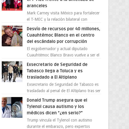
aranceles
Mark Carney visita México para fortalecer
el T-MEC y la relación bilateral con
Canadá En medio de la tensión comercial
Desvío de recursos por 40 millones,
provocada por la ofen...
Cuauhtémoc Blanco en el centro
del escándalo por corrupción
El exgobernador y actual diputado
Cuauhtémoc Blanco Bravo vuelve a ser el
centro de una tormenta política,
Exsecretario de Seguridad de
enfrentando señalamientos por...
Tabasco llega a Toluca y es
trasladado a El Altiplano
Exsecretario de Seguridad de Tabasco es
trasladado al penal de El Altiplano tras ser
extraditado a México El exsecretario de
Donald Trump asegura que el
Seguridad Públi...
Tylenol causa autismo y los
médicos dicen “¿en serio?”
Trump vincula el Tylenol con autismo
durante el embarazo, pero expertos