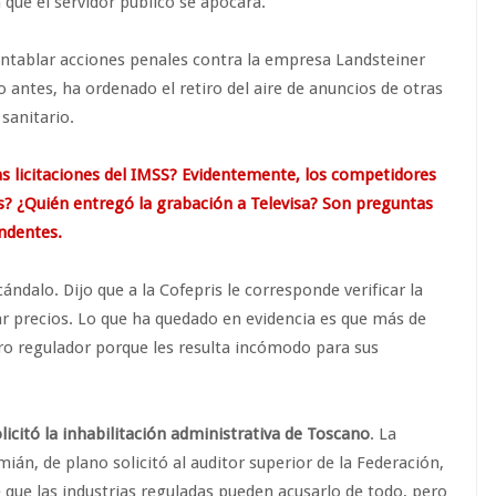
que el servidor público se apocara.
entablar acciones penales contra la empresa Landsteiner
o antes, ha ordenado el retiro del aire de anuncios de otras
sanitario.
s licitaciones del IMSS? Evidentemente, los competidores
s? ¿Quién entregó la grabación a Televisa? Son preguntas
ndentes.
ndalo. Dijo que a la Cofepris le corresponde verificar la
ar precios. Lo que ha quedado en evidencia es que más de
tro regulador porque les resulta incómodo para sus
licitó la inhabilitación administrativa de Toscano
. La
ián, de plano solicitó al auditor superior de la Federación,
 que las industrias reguladas pueden acusarlo de todo, pero