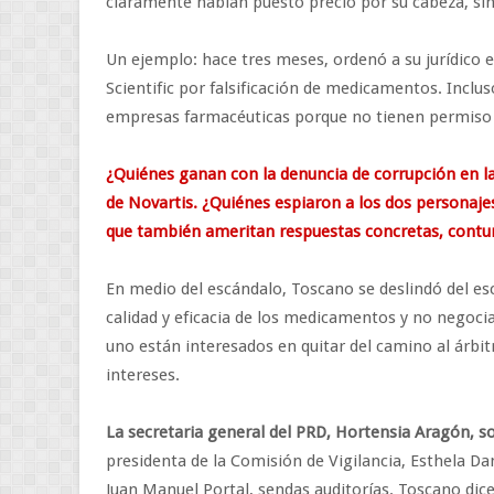
claramente habían puesto precio por su cabeza, sin 
Un ejemplo: hace tres meses, ordenó a su jurídico 
Scientific por falsificación de medicamentos. Inclus
empresas farmacéuticas porque no tienen permiso 
¿Quiénes ganan con la denuncia de corrupción en la
de Novartis. ¿Quiénes espiaron a los dos personaje
que también ameritan respuestas concretas, contu
En medio del escándalo, Toscano se deslindó del escá
calidad y eficacia de los medicamentos y no negoci
uno están interesados en quitar del camino al árbi
intereses.
La secretaria general del PRD, Hortensia Aragón, so
presidenta de la Comisión de Vigilancia, Esthela Dam
Juan Manuel Portal, sendas auditorías. Toscano dice