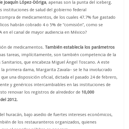
de Joaquín López-Dóriga
, apenas son la punta del iceberg.
s instituciones de salud del gobierno federal
a compra de medicamentos, de los cuales 47.7% fue gastado
úblicos habrán cobrado 4 o 5% de “comisión”, como se
A en el canal de mayor audiencia en México?
ición de medicamentos.
También establecía los parámetros
as tareas, implícitamente, son también competencia de la
 Sanitarios, que encabeza Miguel Ángel Toscano. A este
 la primera dama, Margarita Zavala– se le ha involucrado
que una disposición oficial, dictada el pasado 24 de febrero,
nte y genéricos intercambiables en las instituciones de
isto renovar los registros de alrededor de
10,000
del 2012.
del huracán, bajo asedio de fuertes intereses económicos,
ambién de los restauranteros organizados, quienes