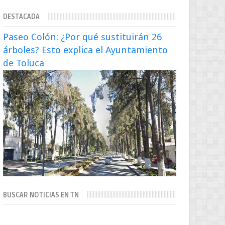
desmienten la teoría [post_ad] En un
DESTACADA
nuevo episodio de declaraciones...
Paseo Colón: ¿Por qué sustituirán 26
árboles? Esto explica el Ayuntamiento
de Toluca
BUSCAR NOTICIAS EN TN