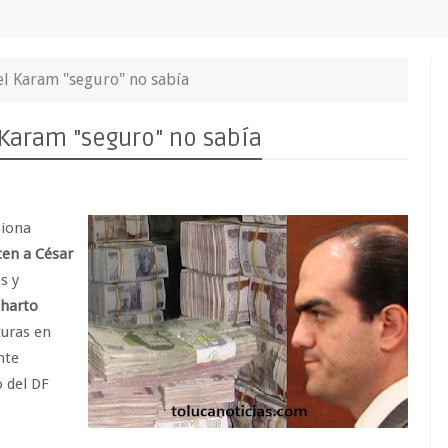
el Karam "seguro" no sabía
 Karam "seguro" no sabía
siona
cen a César
s y
 harto
turas en
nte
 del DF