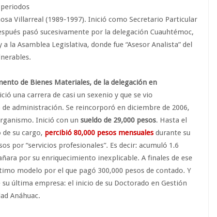
 periodos
a Villarreal (1989-1997). Inició como Secretario Particular
y después pasó sucesivamente por la delegación Cuauhtémoc,
 a la Asamblea Legislativa, donde fue “Asesor Analista” del
lnerables.
mento de Bienes Materiales, de la delegación en
ició una carrera de casi un sexenio y que se vio
 de administración. Se reincorporó en diciembre de 2006,
rganismo. Inició con un
sueldo de 29,000 pesos
. Hasta el
 de su cargo,
percibió 80,000 pesos mensuales
durante su
os por “servicios profesionales”. Es decir: acumuló 1.6
añara por su enriquecimiento inexplicable. A finales de ese
imo modelo por el que pagó 300,000 pesos de contado. Y
de su última empresa: el inicio de su Doctorado en Gestión
idad Anáhuac.