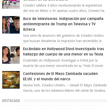
Cinedot celebra 4 años revolucionando la experiencia
del cine en Méxic o En apenas cuatro años, Cinedot ha
demostrado que es posible reinve...
Asco de televisoras: indignación por campaña
antiinmigrante de Trump en Televisa y TV
Azteca
Una serie de anuncios del gobierno de Estados Unidos
que buscan desalentar la migración han encendido la
polémica en México, luego de ser tr...
Escándalo en Hollywood D4vd investigado tras
hallazgo del cuerpo de una menor en su Tesla
Escándalo en Hollywood: investigan a D4vd por la
muerte de una menor encontrada en su Tesla El joven
artista David Anthony Burke, mejor cono...
Confesiones de El Mayo Zambada sacuden
EE.UU. y el mundo del narco
Nueva York, Estados Unidos. – Ismael El Mayo Zambada
García, uno de los máximos líderes del cártel de Sinaloa,
se declaró culpable este lun...
DESTACADA