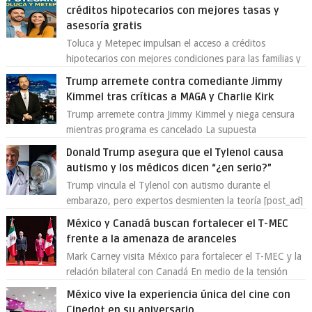
créditos hipotecarios con mejores tasas y
asesoría gratis
Toluca y Metepec impulsan el acceso a créditos
hipotecarios con mejores condiciones para las familias y
emprendedores Con la creciente neces...
Trump arremete contra comediante Jimmy
Kimmel tras críticas a MAGA y Charlie Kirk
Trump arremete contra Jimmy Kimmel y niega censura
mientras programa es cancelado La supuesta
“cancelación” del programa Jimmy Kimmel Live! ...
Donald Trump asegura que el Tylenol causa
autismo y los médicos dicen “¿en serio?”
Trump vincula el Tylenol con autismo durante el
embarazo, pero expertos desmienten la teoría [post_ad]
En un nuevo episodio de declaraciones...
México y Canadá buscan fortalecer el T-MEC
frente a la amenaza de aranceles
Mark Carney visita México para fortalecer el T-MEC y la
relación bilateral con Canadá En medio de la tensión
comercial provocada por la ofen...
México vive la experiencia única del cine con
Cinedot en su aniversario