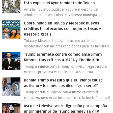
Esto explica el Ayuntamiento de Toluca
Ante la inquietud ciudadana sobre el destino del
arbolado en Paseo Colón, el gobierno municipal de
Toluca aclaró que solo 26 ejemplares será...
Oportunidad en Toluca y Metepec nuevos
créditos hipotecarios con mejores tasas y
asesoría gratis
Toluca y Metepec impulsan el acceso a créditos
hipotecarios con mejores condiciones para las familias y
emprendedores Con la creciente neces...
Trump arremete contra comediante Jimmy
Kimmel tras críticas a MAGA y Charlie Kirk
Trump arremete contra Jimmy Kimmel y niega censura
mientras programa es cancelado La supuesta
“cancelación” del programa Jimmy Kimmel Live! ...
Donald Trump asegura que el Tylenol causa
autismo y los médicos dicen “¿en serio?”
Trump vincula el Tylenol con autismo durante el
embarazo, pero expertos desmienten la teoría [post_ad]
En un nuevo episodio de declaraciones...
Asco de televisoras: indignación por campaña
antiinmigrante de Trump en Televisa y TV