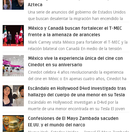
Azteca
Una serie de anuncios del gobierno de Estados Unidos
que buscan desalentar la migración han encendido la
polémica en México, luego de ser tr...
México y Canadá buscan fortalecer el T-MEC
frente a la amenaza de aranceles
Mark Carney visita México para fortalecer el T-MEC y la
relación bilateral con Canadá En medio de la tensión
comercial provocada por la ofen...
México vive la experiencia única del cine con
Cinedot en su aniversario
Cinedot celebra 4 años revolucionando la experiencia
del cine en Méxic o En apenas cuatro años, Cinedot ha
demostrado que es posible reinve...
Escándalo en Hollywood D4vd investigado tras
hallazgo del cuerpo de una menor en su Tesla
Escándalo en Hollywood: investigan a D4vd por la
muerte de una menor encontrada en su Tesla El joven
artista David Anthony Burke, mejor cono...
Confesiones de El Mayo Zambada sacuden
EE.UU. y el mundo del narco