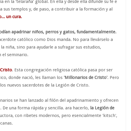
 en la 'telaraña' global. En ella y desde ella difunde su fe e
e a sus templos y, de paso, a contribuir a la formación y al
.. un cura.
odían apadrinar niños, perros y gatos, fundamentalmente.
acerdote católico como Dios manda. No para llevárselo a
la niña, sino para ayudarle a sufragar sus estudios,
 el seminario.
 Cristo
. Esta congregación religiosa católica pasa por ser
xico, donde nació, les llaman los
'Millonarios de Cristo'
. Pero
os nuevos sacerdotes de la Legión de Cristo.
arios se han lanzado al filón del apadrinamiento y ofrecen
a. De una forma rápida y sencilla. ara hacerlo,
la Legión de
uctora, con ribetes modernos, pero esencialmente 'kitsch',
icanas.