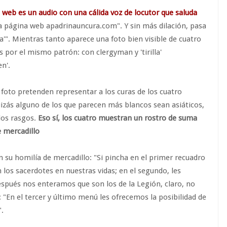
a web es un audio con una cálida voz de locutor que saluda
ra página web apadrinauncura.com". Y sin más dilación, pasa
ra'". Mientras tanto aparece una foto bien visible de cuatro
 por el mismo patrón: con clergyman y 'tirilla'
en'.
 foto pretenden representar a los curas de los cuatro
izás alguno de los que parecen más blancos sean asiáticos,
 los rasgos.
Eso sí, los cuatro muestran un rostro de suma
e mercadillo
on su homilía de mercadillo: "Si pincha en el primer recuadro
los sacerdotes en nuestras vidas; en el segundo, les
pués nos enteramos que son los de la Legión, claro, no
e: "En el tercer y último menú les ofrecemos la posibilidad de
".