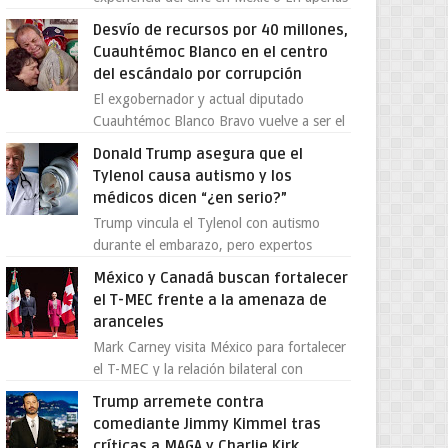
cuatro años, Cinedot ha demostrado que
Desvío de recursos por 40 millones,
es posible reinve...
Cuauhtémoc Blanco en el centro
del escándalo por corrupción
El exgobernador y actual diputado
Cuauhtémoc Blanco Bravo vuelve a ser el
centro de una tormenta política,
Donald Trump asegura que el
enfrentando señalamientos por...
Tylenol causa autismo y los
médicos dicen “¿en serio?”
Trump vincula el Tylenol con autismo
durante el embarazo, pero expertos
desmienten la teoría [post_ad] En un
México y Canadá buscan fortalecer
nuevo episodio de declaraciones...
el T-MEC frente a la amenaza de
aranceles
Mark Carney visita México para fortalecer
el T-MEC y la relación bilateral con
Canadá En medio de la tensión comercial
Trump arremete contra
provocada por la ofen...
comediante Jimmy Kimmel tras
críticas a MAGA y Charlie Kirk