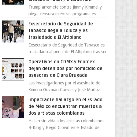
Trump arremete contra Jimmy Kimmel y
niega censura mientras programa es
cancelado La supuesta “cancelación” del
Exsecretario de Seguridad de
programa Jimmy Kimmel Live! ...
Tabasco llega a Toluca y es
trasladado a El Altiplano
Exsecretario de Seguridad de Tabasco es
trasladado al penal de El Altiplano tras ser
extraditado a México El exsecretario de
Operativos en CDMX y Edomex
Seguridad Públi...
dejan detenidos por homicidio de
asesores de Clara Brugada
Las investigaciones por el asesinato de
Ximena Guzmán Cuevas y José Muñoz
Vega, secretaria particular y coordinador
Impactante hallazgo en el Estado
de asesores de la jefa d...
de México encuentran muertos a
dos artistas colombianos
Hallan sin vida a los artistas colombianos
B-King y Regio Clown en el Estado de
México El mundo de la música urbana y la