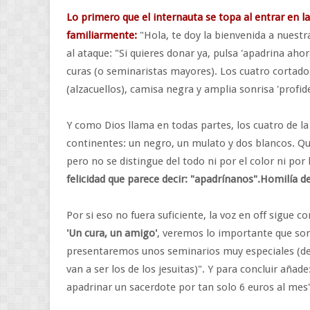
Lo primero que el internauta se topa al entrar en l
familiarmente:
"Hola, te doy la bienvenida a nuest
al ataque: "Si quieres donar ya, pulsa 'apadrina aho
curas (o seminaristas mayores). Los cuatro cortados
(alzacuellos), camisa negra y amplia sonrisa 'profid
Y como Dios llama en todas partes, los cuatro de la
continentes: un negro, un mulato y dos blancos. Qu
pero no se distingue del todo ni por el color ni por
felicidad que parece decir: "apadrínanos".Homilía d
Por si eso no fuera suficiente, la voz en off sigue c
'Un cura, un amigo'
, veremos lo importante que son 
presentaremos unos seminarios muy especiales (des
van a ser los de los jesuitas)". Y para concluir añad
apadrinar un sacerdote por tan solo 6 euros al mes