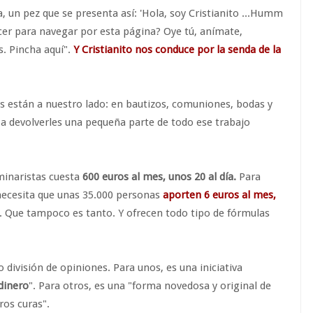
a, un pez que se presenta así: 'Hola, soy Cristianito ...Humm
acer para navegar por esta página? Oye tú, anímate,
. Pincha aquí".
Y Cristianito nos conduce por la senda de la
s están a nuestro lado: en bautizos, comuniones, bodas y
os a devolverles una pequeña parte de todo ese trabajo
minaristas cuesta
600 euros al mes, unos 20 al día.
Para
 necesita que unas 35.000 personas
aporten 6 euros al mes,
. Que tampoco es tanto. Y ofrecen todo tipo de fórmulas
o división de opiniones. Para unos, es una iniciativa
dinero
". Para otros, es una "forma novedosa y original de
ros curas".