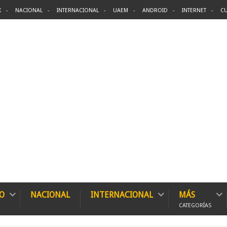
X
NACIONAL
INTERNACIONAL
UAEM
ANDROID
INTERNET
CU
O
NACIONAL
INTERNACIONAL
MÁS
CATEGORÍAS