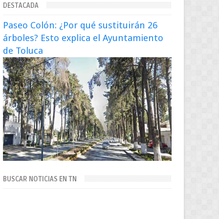
DESTACADA
escena artística en...
Paseo Colón: ¿Por qué sustituirán 26
árboles? Esto explica el Ayuntamiento
de Toluca
BUSCAR NOTICIAS EN TN