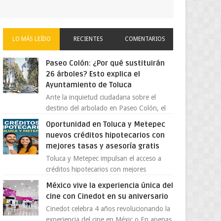
LO MÁS LEÍDO
RECIENTES
COMENTARIOS
Paseo Colón: ¿Por qué sustituirán
26 árboles? Esto explica el
Ayuntamiento de Toluca
Ante la inquietud ciudadana sobre el
destino del arbolado en Paseo Colón, el
gobierno municipal de Toluca aclaró que
Oportunidad en Toluca y Metepec
solo 26 ejemplares será...
nuevos créditos hipotecarios con
mejores tasas y asesoría gratis
Toluca y Metepec impulsan el acceso a
créditos hipotecarios con mejores
condiciones para las familias y
México vive la experiencia única del
emprendedores Con la creciente neces...
cine con Cinedot en su aniversario
Cinedot celebra 4 años revolucionando la
experiencia del cine en Méxic o En apenas