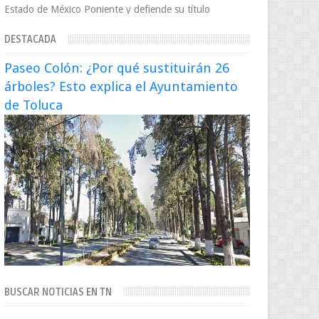
Estado de México Poniente y defiende su título
Supergallo La Unidad Deportiva Cuauhtémo...
DESTACADA
Paseo Colón: ¿Por qué sustituirán 26
árboles? Esto explica el Ayuntamiento
de Toluca
BUSCAR NOTICIAS EN TN