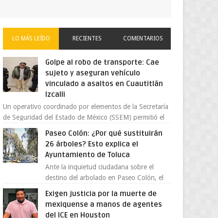
LO MÁS LEÍDO
RECIENTES
COMENTARIOS
Golpe al robo de transporte: Cae
sujeto y aseguran vehículo
vinculado a asaltos en Cuautitlán
Izcalli
Un operativo coordinado por elementos de la Secretaría
de Seguridad del Estado de México (SSEM) permitió el
aseguramiento de un vehículo vin...
Paseo Colón: ¿Por qué sustituirán
26 árboles? Esto explica el
Ayuntamiento de Toluca
Ante la inquietud ciudadana sobre el
destino del arbolado en Paseo Colón, el
gobierno municipal de Toluca aclaró que
Exigen justicia por la muerte de
solo 26 ejemplares será...
mexiquense a manos de agentes
del ICE en Houston