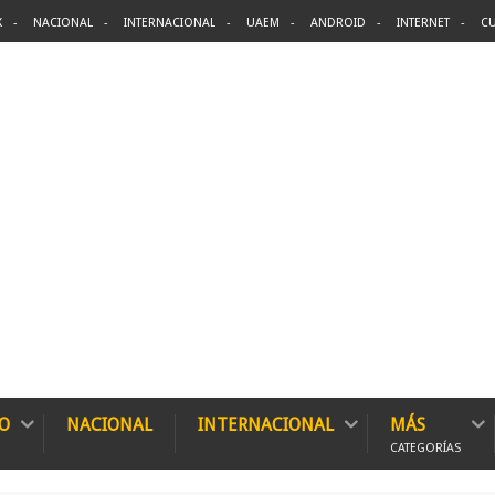
X
NACIONAL
INTERNACIONAL
UAEM
ANDROID
INTERNET
CU
O
NACIONAL
INTERNACIONAL
MÁS
CATEGORÍAS