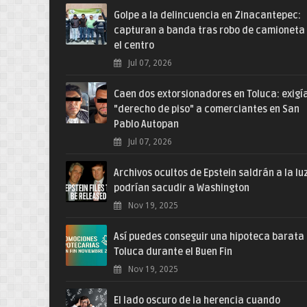
Golpe a la delincuencia en Zinacantepec:
capturan a banda tras robo de camioneta
el centro
Jul 07, 2026
Caen dos extorsionadores en Toluca: exigí
"derecho de piso" a comerciantes en San
Pablo Autopan
Jul 07, 2026
Archivos ocultos de Epstein saldrán a la lu
podrían sacudir a Washington
Nov 19, 2025
Así puedes conseguir una hipoteca barata
Toluca durante el Buen Fin
Nov 19, 2025
El lado oscuro de la herencia cuando