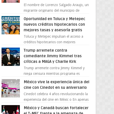
El nombre de Lorenzo Salgado Araujo, un
migrante originario del municipio de
Tlatlaya, Estado de México, se ha
Oportunidad en Toluca y Metepec
convertido en el centro de un...
nuevos créditos hipotecarios con
mejores tasas y asesoría gratis
Toluca y Metepec impulsan el acceso a
créditos hipotecarios con mejores
condiciones para las familias y
Trump arremete contra
emprendedores Con la creciente neces...
comediante Jimmy Kimmel tras
críticas a MAGA y Charlie Kirk
Trump arremete contra Jimmy Kimmel y
niega censura mientras programa es
cancelado La supuesta “cancelación” del
México vive la experiencia única del
programa Jimmy Kimmel Live! ...
cine con Cinedot en su aniversario
Cinedot celebra 4 años revolucionando la
experiencia del cine en Méxic o En apenas
cuatro años, Cinedot ha demostrado que
México y Canadá buscan fortalecer
es posible reinve...
el T-MEC frente a la amenaza de