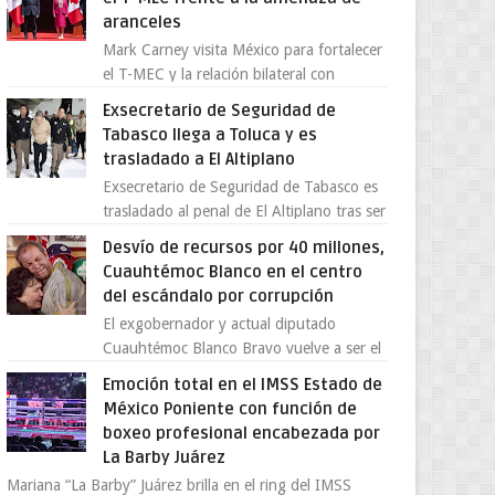
aranceles
Mark Carney visita México para fortalecer
el T-MEC y la relación bilateral con
Canadá En medio de la tensión comercial
Exsecretario de Seguridad de
provocada por la ofen...
Tabasco llega a Toluca y es
trasladado a El Altiplano
Exsecretario de Seguridad de Tabasco es
trasladado al penal de El Altiplano tras ser
extraditado a México El exsecretario de
Desvío de recursos por 40 millones,
Seguridad Públi...
Cuauhtémoc Blanco en el centro
del escándalo por corrupción
El exgobernador y actual diputado
Cuauhtémoc Blanco Bravo vuelve a ser el
centro de una tormenta política,
Emoción total en el IMSS Estado de
enfrentando señalamientos por...
México Poniente con función de
boxeo profesional encabezada por
La Barby Juárez
Mariana “La Barby” Juárez brilla en el ring del IMSS