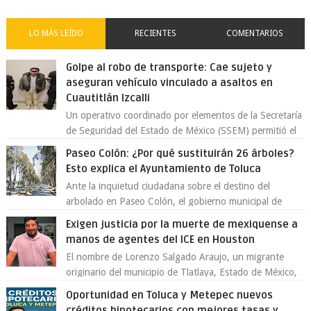
LO MÁS LEÍDO
RECIENTES
COMENTARIOS
Golpe al robo de transporte: Cae sujeto y
aseguran vehículo vinculado a asaltos en
Cuautitlán Izcalli
Un operativo coordinado por elementos de la Secretaría
de Seguridad del Estado de México (SSEM) permitió el
aseguramiento de un vehículo vin...
Paseo Colón: ¿Por qué sustituirán 26 árboles?
Esto explica el Ayuntamiento de Toluca
Ante la inquietud ciudadana sobre el destino del
arbolado en Paseo Colón, el gobierno municipal de
Toluca aclaró que solo 26 ejemplares será...
Exigen justicia por la muerte de mexiquense a
manos de agentes del ICE en Houston
El nombre de Lorenzo Salgado Araujo, un migrante
originario del municipio de Tlatlaya, Estado de México,
se ha convertido en el centro de un...
Oportunidad en Toluca y Metepec nuevos
créditos hipotecarios con mejores tasas y