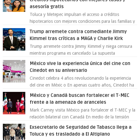
asesoría gratis
Toluca y Metepec impulsan el acceso a créditos
hipotecarios con mejores condiciones para las familias y
emprendedores Con la creciente neces...
Trump arremete contra comediante Jimmy
Kimmel tras críticas a MAGA y Charlie Kirk
Trump arremete contra Jimmy Kimmel y niega censura
mientras programa es cancelado La supuesta
“cancelación” del programa Jimmy Kimmel Live! ...
México vive la experiencia única del cine con
Cinedot en su aniversario
Cinedot celebra 4 años revolucionando la experiencia
del cine en Méxic o En apenas cuatro años, Cinedot ha
demostrado que es posible reinve...
México y Canadá buscan fortalecer el T-MEC
frente a la amenaza de aranceles
Mark Carney visita México para fortalecer el T-MEC y la
relación bilateral con Canadá En medio de la tensión
comercial provocada por la ofen...
Exsecretario de Seguridad de Tabasco llega a
Toluca y es trasladado a El Altiplano