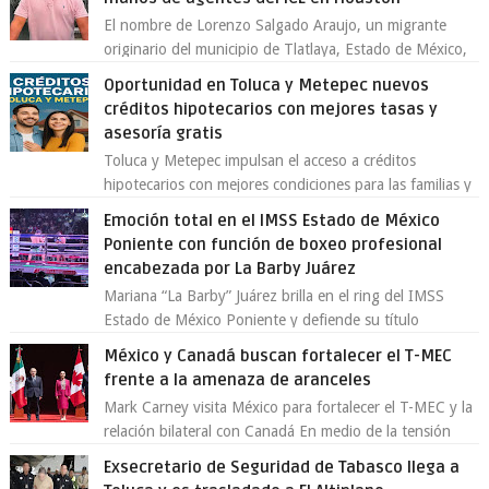
El nombre de Lorenzo Salgado Araujo, un migrante
originario del municipio de Tlatlaya, Estado de México,
se ha convertido en el centro de un...
Oportunidad en Toluca y Metepec nuevos
créditos hipotecarios con mejores tasas y
asesoría gratis
Toluca y Metepec impulsan el acceso a créditos
hipotecarios con mejores condiciones para las familias y
emprendedores Con la creciente neces...
Emoción total en el IMSS Estado de México
Poniente con función de boxeo profesional
encabezada por La Barby Juárez
Mariana “La Barby” Juárez brilla en el ring del IMSS
Estado de México Poniente y defiende su título
Supergallo La Unidad Deportiva Cuauhtémo...
México y Canadá buscan fortalecer el T-MEC
frente a la amenaza de aranceles
Mark Carney visita México para fortalecer el T-MEC y la
relación bilateral con Canadá En medio de la tensión
comercial provocada por la ofen...
Exsecretario de Seguridad de Tabasco llega a