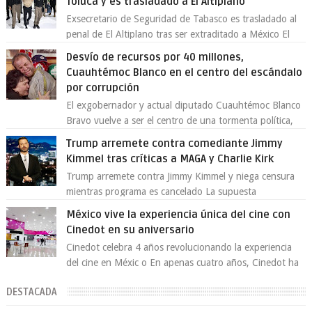
Toluca y es trasladado a El Altiplano
Exsecretario de Seguridad de Tabasco es trasladado al
penal de El Altiplano tras ser extraditado a México El
exsecretario de Seguridad Públi...
Desvío de recursos por 40 millones,
Cuauhtémoc Blanco en el centro del escándalo
por corrupción
El exgobernador y actual diputado Cuauhtémoc Blanco
Bravo vuelve a ser el centro de una tormenta política,
enfrentando señalamientos por...
Trump arremete contra comediante Jimmy
Kimmel tras críticas a MAGA y Charlie Kirk
Trump arremete contra Jimmy Kimmel y niega censura
mientras programa es cancelado La supuesta
“cancelación” del programa Jimmy Kimmel Live! ...
México vive la experiencia única del cine con
Cinedot en su aniversario
Cinedot celebra 4 años revolucionando la experiencia
del cine en Méxic o En apenas cuatro años, Cinedot ha
demostrado que es posible reinve...
DESTACADA