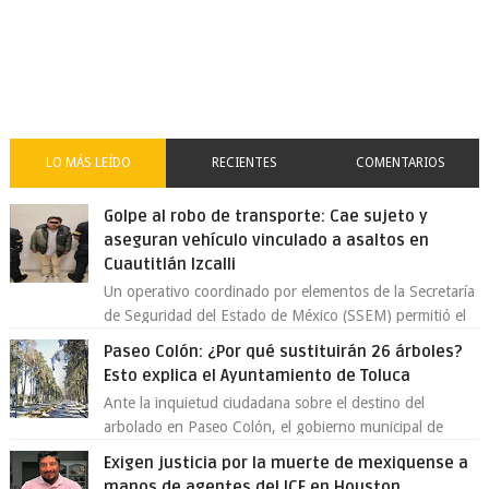
LO MÁS LEÍDO
RECIENTES
COMENTARIOS
Golpe al robo de transporte: Cae sujeto y
aseguran vehículo vinculado a asaltos en
Cuautitlán Izcalli
Un operativo coordinado por elementos de la Secretaría
de Seguridad del Estado de México (SSEM) permitió el
aseguramiento de un vehículo vin...
Paseo Colón: ¿Por qué sustituirán 26 árboles?
Esto explica el Ayuntamiento de Toluca
Ante la inquietud ciudadana sobre el destino del
arbolado en Paseo Colón, el gobierno municipal de
Toluca aclaró que solo 26 ejemplares será...
Exigen justicia por la muerte de mexiquense a
manos de agentes del ICE en Houston