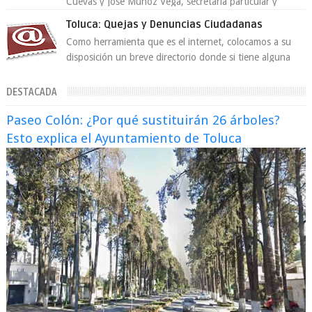
Cuevas y José Muñoz Vega, secretaria particular y
coordinador de asesores de la jefa d...
Toluca: Quejas y Denuncias Ciudadanas
Como herramienta que es el internet, colocamos a su
disposición un breve directorio donde si tiene alguna
queja o denuncia ciudadana la e...
DESTACADA
Paseo Colón: ¿Por qué sustituirán 26 árboles?
Esto explica el Ayuntamiento de Toluca