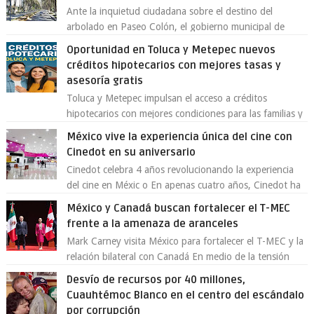
Ante la inquietud ciudadana sobre el destino del
arbolado en Paseo Colón, el gobierno municipal de
Toluca aclaró que solo 26 ejemplares será...
Oportunidad en Toluca y Metepec nuevos
créditos hipotecarios con mejores tasas y
asesoría gratis
Toluca y Metepec impulsan el acceso a créditos
hipotecarios con mejores condiciones para las familias y
emprendedores Con la creciente neces...
México vive la experiencia única del cine con
Cinedot en su aniversario
Cinedot celebra 4 años revolucionando la experiencia
del cine en Méxic o En apenas cuatro años, Cinedot ha
demostrado que es posible reinve...
México y Canadá buscan fortalecer el T-MEC
frente a la amenaza de aranceles
Mark Carney visita México para fortalecer el T-MEC y la
relación bilateral con Canadá En medio de la tensión
comercial provocada por la ofen...
Desvío de recursos por 40 millones,
Cuauhtémoc Blanco en el centro del escándalo
por corrupción