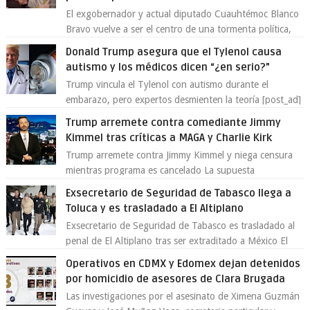
El exgobernador y actual diputado Cuauhtémoc Blanco
Bravo vuelve a ser el centro de una tormenta política,
enfrentando señalamientos por...
Donald Trump asegura que el Tylenol causa
autismo y los médicos dicen “¿en serio?”
Trump vincula el Tylenol con autismo durante el
embarazo, pero expertos desmienten la teoría [post_ad]
En un nuevo episodio de declaraciones...
Trump arremete contra comediante Jimmy
Kimmel tras críticas a MAGA y Charlie Kirk
Trump arremete contra Jimmy Kimmel y niega censura
mientras programa es cancelado La supuesta
“cancelación” del programa Jimmy Kimmel Live! ...
Exsecretario de Seguridad de Tabasco llega a
Toluca y es trasladado a El Altiplano
Exsecretario de Seguridad de Tabasco es trasladado al
penal de El Altiplano tras ser extraditado a México El
exsecretario de Seguridad Públi...
Operativos en CDMX y Edomex dejan detenidos
por homicidio de asesores de Clara Brugada
Las investigaciones por el asesinato de Ximena Guzmán