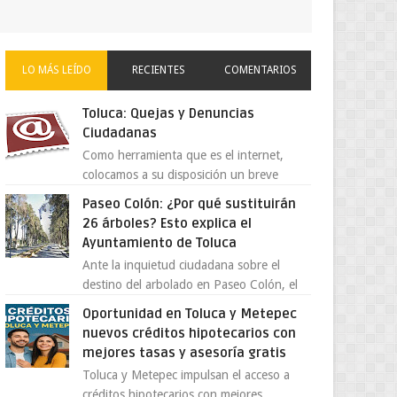
LO MÁS LEÍDO
RECIENTES
COMENTARIOS
Toluca: Quejas y Denuncias
Ciudadanas
Como herramienta que es el internet,
colocamos a su disposición un breve
directorio donde si tiene alguna queja o
Paseo Colón: ¿Por qué sustituirán
denuncia ciudadana la e...
26 árboles? Esto explica el
Ayuntamiento de Toluca
Ante la inquietud ciudadana sobre el
destino del arbolado en Paseo Colón, el
gobierno municipal de Toluca aclaró que
Oportunidad en Toluca y Metepec
solo 26 ejemplares será...
nuevos créditos hipotecarios con
mejores tasas y asesoría gratis
Toluca y Metepec impulsan el acceso a
créditos hipotecarios con mejores