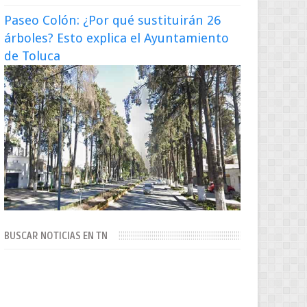
Paseo Colón: ¿Por qué sustituirán 26
árboles? Esto explica el Ayuntamiento
de Toluca
BUSCAR NOTICIAS EN TN