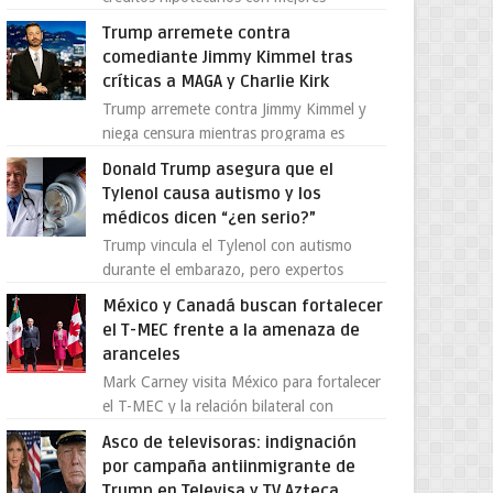
condiciones para las familias y
Trump arremete contra
emprendedores Con la creciente neces...
comediante Jimmy Kimmel tras
críticas a MAGA y Charlie Kirk
Trump arremete contra Jimmy Kimmel y
niega censura mientras programa es
cancelado La supuesta “cancelación” del
Donald Trump asegura que el
programa Jimmy Kimmel Live! ...
Tylenol causa autismo y los
médicos dicen “¿en serio?”
Trump vincula el Tylenol con autismo
durante el embarazo, pero expertos
desmienten la teoría [post_ad] En un
México y Canadá buscan fortalecer
nuevo episodio de declaraciones...
el T-MEC frente a la amenaza de
aranceles
Mark Carney visita México para fortalecer
el T-MEC y la relación bilateral con
Canadá En medio de la tensión comercial
Asco de televisoras: indignación
provocada por la ofen...
por campaña antiinmigrante de
Trump en Televisa y TV Azteca