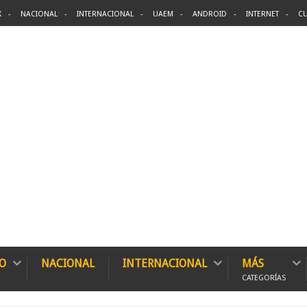
X
NACIONAL
INTERNACIONAL
UAEM
ANDROID
INTERNET
CU
O
NACIONAL
INTERNACIONAL
MÁS
CATEGORÍAS