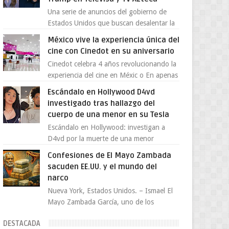
Una serie de anuncios del gobierno de
Estados Unidos que buscan desalentar la
migración han encendido la polémica en
México vive la experiencia única del
México, luego de ser tr...
cine con Cinedot en su aniversario
Cinedot celebra 4 años revolucionando la
experiencia del cine en Méxic o En apenas
cuatro años, Cinedot ha demostrado que
Escándalo en Hollywood D4vd
es posible reinve...
investigado tras hallazgo del
cuerpo de una menor en su Tesla
Escándalo en Hollywood: investigan a
D4vd por la muerte de una menor
encontrada en su Tesla El joven artista
Confesiones de El Mayo Zambada
David Anthony Burke, mejor cono...
sacuden EE.UU. y el mundo del
narco
Nueva York, Estados Unidos. – Ismael El
Mayo Zambada García, uno de los
máximos líderes del cártel de Sinaloa, se
DESTACADA
declaró culpable este lun...